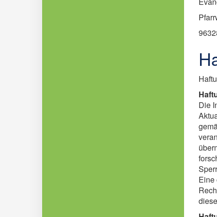
Evan
Pfarr
9632
Ha
Haft
Haftu
Die I
Aktua
gemäß
veran
überm
forsc
Sperr
Eine 
Recht
diese
Haft