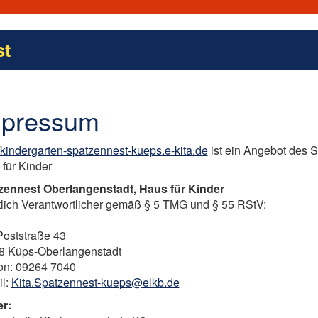
st
mpressum
//kindergarten-spatzennest-kueps.e-kita.de
ist ein Angebot des 
für Kinder
zennest Oberlangenstadt, Haus für Kinder
tlich Verantwortlicher gemäß § 5 TMG und § 55 RStV:
Poststraße 43
8 Küps-Oberlangenstadt
on: 09264 7040
il:
Kita.Spatzennest-kueps@elkb.de
er: