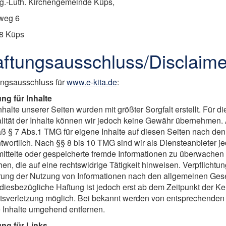
g.-Luth. Kirchengemeinde Küps,
weg 6
8 Küps
ftungsausschluss/Disclaime
ungsausschluss für
www.e-kita.de
:
ng für Inhalte
nhalte unserer Seiten wurden mit größter Sorgfalt erstellt. Für di
lität der Inhalte können wir jedoch keine Gewähr übernehmen. 
 § 7 Abs.1 TMG für eigene Inhalte auf diesen Seiten nach de
twortlich. Nach §§ 8 bis 10 TMG sind wir als Diensteanbieter jed
ittelte oder gespeicherte fremde Informationen zu überwache
hen, die auf eine rechtswidrige Tätigkeit hinweisen. Verpflichtu
ung der Nutzung von Informationen nach den allgemeinen Gese
diesbezügliche Haftung ist jedoch erst ab dem Zeitpunkt der Ke
sverletzung möglich. Bei bekannt werden von entsprechenden
 Inhalte umgehend entfernen.
ung für Links