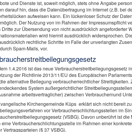
ote und Dienste ist, soweit möglich, stets ohne Angabe pers
n darauf hin, dass die Datenübertragung im Internet (z.B. bei 
rheitslücken aufweisen kann. Ein lückenloser Schutz der Daten v
 möglich. Der Nutzung von im Rahmen der Impressumspflicht ver
 Dritte zur Übersendung von nicht ausdrücklich angeforderter
mationsmaterialien wird hiermit ausdrücklich widersprochen. Die
ausdrücklich rechtliche Schritte im Falle der unverlangten Zu
durch Spam-Mails, vor.
braucherstreitbeilegungsgesetz
dem 1.4.2016 ist das neue Verbraucherstreitbeilegungsgesetz in 
tzung der Richtlinie 2013/11/EU des Europäischen Parlament
die alternative Beilegung verbraucherrechtlicher Streitigkeiten. 
endeckendes System außergerichtlicher Streitbeilegungsstellen f
Ausnahme arbeitsvertraglicher) zwischen Verbrauchernund Unt
vangelische Kirchengemeinde Küps erklärt sich nicht bereit z
tbeilegungsverfahren vor Verbraucherschlichtungsstellen im Sin
aucherstreitbeilegungsgesetz (VSBG). Davon unberührt ist die M
 eine Verbraucherschlichtungsstelle im Rahmen einer konkreten
r Vertragsparteien (§ 37 VSBG).