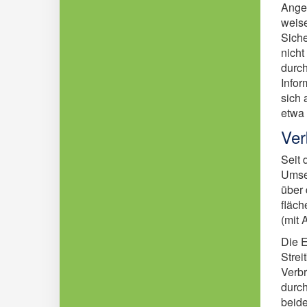
Angeb
weise
Siche
nicht
durch
Infor
sich 
etwa 
Ver
Seit 
Umse
über 
fläch
(mit 
Die E
Strei
Verbr
durch
beide