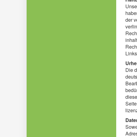
Unser
haben
der v
verli
Recht
inhal
Recht
Link
Urhe
Die d
deuts
Bearb
bedür
diese
Seite
lizen
Date
Sowei
Adres