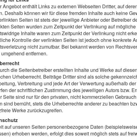
 Angebot enthält Links zu externen Webseiten Dritter, auf deren
. Deshalb können wir für diese fremden Inhalte auch keine Ge
erlinkten Seiten ist stets der jeweilige Anbieter oder Betreiber d
nkten Seiten wurden zum Zeitpunkt der Verlinkung auf mögliche
swidrige Inhalte waren zum Zeitpunkt der Verlinkung nicht erk
tliche Kontrolle der verlinkten Seiten ist jedoch ohne konkrete 
sverletzung nicht zumutbar. Bei bekannt werden von Rechtsver
s umgehend entfernen.
berrecht
urch die Seitenbetreiber erstellten Inhalte und Werke auf diese
chen Urheberrecht. Beiträge Dritter sind als solche gekennzeich
eitung, Verbreitung und jede Art der Verwertung außerhalb de
fen der schriftlichen Zustimmung des jeweiligen Autors bzw. E
r Seite sind nur für den privaten, nicht kommerziellen Gebrauch 
n sind bemüht, stets die Urheberrechte anderer zu beachten bzw.
zfreie Werke zurückzugreifen.
nschutz
t auf unseren Seiten personenbezogene Daten (beispielsweise
sen) erhoben werden, erfolgt dies soweit möglich stets auf freiw